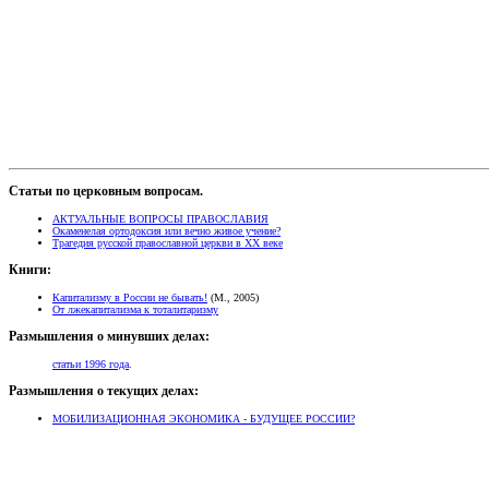
Статьи по церковным вопросам.
АКТУАЛЬНЫЕ ВОПРОСЫ ПРАВОСЛАВИЯ
Окаменелая ортодоксия или вечно живое учение?
Трагедия русской православной церкви в XX веке
Книги:
Капитализму в России не бывать!
(М., 2005)
От лжекапитализма к тоталитаризму
Размышления о минувших делах:
статьи 1996 года
.
Размышления о текущих делах:
МОБИЛИЗАЦИОННАЯ ЭКОНОМИКА - БУДУЩЕЕ РОССИИ?